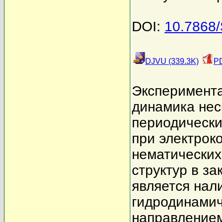
DOI:
10.7868
DJVU (339.3K)
PD
Эксперимента
динамика нес
периодически
при электрок
нематических
структур в з
является нал
гидродинамич
направлением