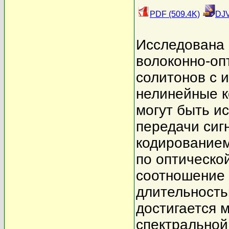
PDF (509.4K)
DJV
Исследована 
волоконно-оп
солитонов с 
нелинейные к
могут быть и
передачи сиг
кодированием
по оптическо
соотношение
длительность
достигается 
спектральной