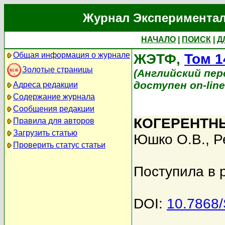
Журнал Экспериментал
НАЧАЛО
|
ПОИСК
|
Д
Общая информация о журнале
ЖЭТФ,
Том 1
Золотые страницы
(Английский перев
доступен on-lin
Адреса редакции
Содержание журнала
Сообщения редакции
КОГЕРЕНТН
Правила для авторов
Загрузить статью
Юшко О.В.
,
Р
Проверить статус статьи
Поступила в 
DOI:
10.7868