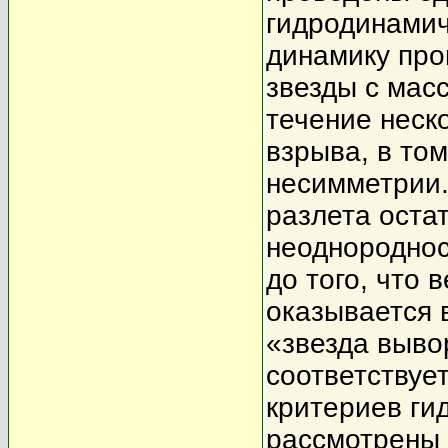
гидродинами
динамику про
звезды с мас
течение неск
взрыва, в то
несимметрии.
разлета оста
неоднороднос
до того, что 
оказывается
«звезда выво
соответствуе
критериев ги
рассмотрены