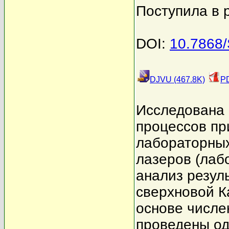
Поступила в 
DOI:
10.7868
DJVU (467.8K)
PD
Исследована
процессов пр
лабораторны
лазеров (лаб
анализ резул
сверхновой К
основе числе
проведены о