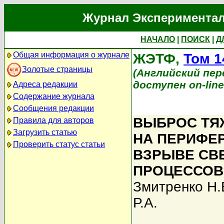
Журнал Экспериментал
НАЧАЛО
|
ПОИСК
|
Д
Общая информация о журнале
ЖЭТФ,
Том 1
Золотые страницы
(Английский перев
доступен on-lin
Адреса редакции
Содержание журнала
Сообщения редакции
ВЫБРОС ТЯ
Правила для авторов
Загрузить статью
НА ПЕРИФЕ
Проверить статус статьи
ВЗРЫВЕ СВ
ПРОЦЕССОВ
Змитренко Н.
Р.А.