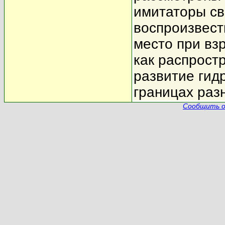
имитаторы св
воспроизвес
место при вз
как распрост
развитие гид
границах раз
Сообщить о