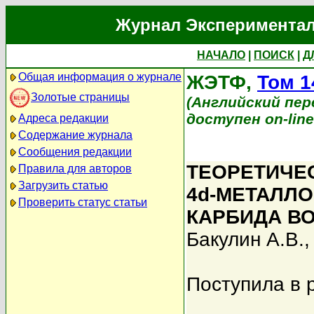
Журнал Экспериментал
НАЧАЛО
|
ПОИСК
|
Д
Общая информация о журнале
ЖЭТФ,
Том 1
Золотые страницы
(Английский перев
доступен on-lin
Адреса редакции
Содержание журнала
Сообщения редакции
ТЕОРЕТИЧЕС
Правила для авторов
Загрузить статью
4d-МЕТАЛЛО
Проверить статус статьи
КАРБИДА В
Бакулин А.В.
Поступила в 