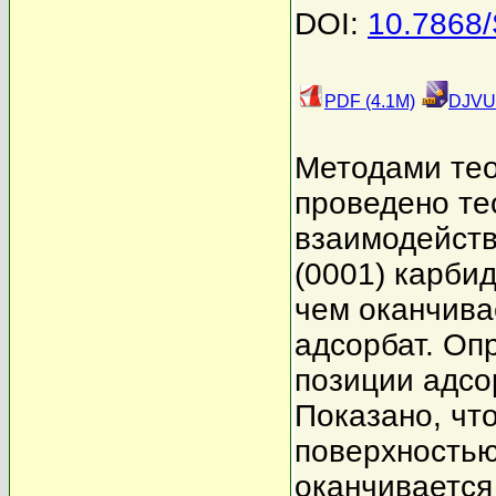
DOI:
10.7868
PDF (4.1M)
DJVU 
Методами тео
проведено те
взаимодейств
(0001) карби
чем оканчива
адсорбат. Оп
позиции адсо
Показано, что
поверхностью
оканчивается