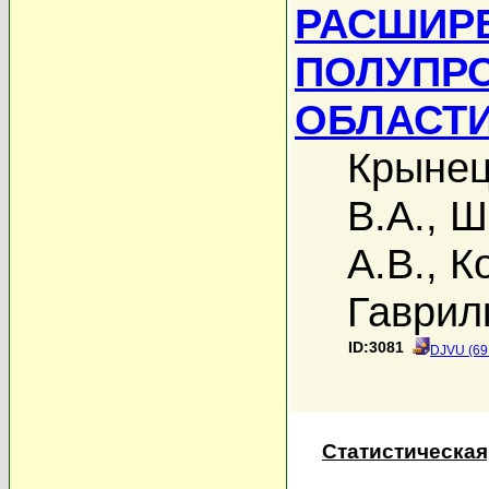
РАСШИР
ПОЛУПРО
ОБЛАСТИ
Крынец
В.А.
,
Ш
А.В.
,
К
Гаврил
ID:3081
DJVU (69
Статистическая