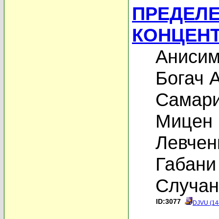
ПРЕДЕЛ
КОНЦЕНТР
Анисим
Богач А
Самари
Мицен 
Левчен
Габани
Случан
ID:3077
DJVU (14