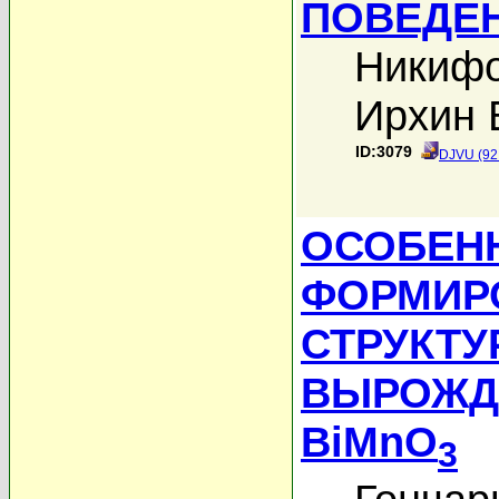
ПОВЕДЕ
Никифо
Ирхин 
ID:3079
DJVU (92
ОСОБЕН
ФОРМИР
СТРУКТУ
ВЫРОЖД
BiMnO
3