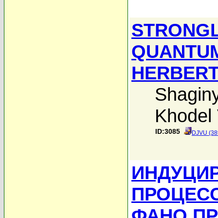
STRONGL
QUANTUM 
HERBERT
Shaginy
Khodel 
ID:3085
DJVU (38
ИНДУЦИР
ПРОЦЕС
ФАНО ПР