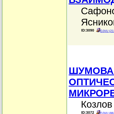
Сафоно
Яснико
ID:3090
DJVU (21
ШУМОВА
ОПТИЧЕ
МИКРОР
Козлов 
ID:3072
DJVU (86