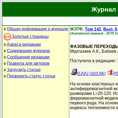
Журнал 
Общая информация о журнале
ЖЭТФ,
Том 142
,
Вып. 6
(Английский перевод - JETP, Vo
Золотые страницы
Адреса редакции
ФАЗОВЫЕ ПЕРЕХОДЫ 
Содержание журнала
Муртазаев А.К.
,
Бабаев 
Сообщения редакции
Поступила в редакцию: 
Правила для авторов
Загрузить статью
DJVU (103.5K)
PD
Проверить статус статьи
На основе кластерных 
антиферромагнитной мо
размерами L=20-120. Ис
ферромагнитной модели
первого рода. На основ
индексы теплоемкости α