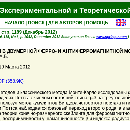
Экспериментальной и Теоретическо
НАЧАЛО
|
ПОИСК
|
ДЛЯ АВТОРОВ
|
ПОМОЩЬ
, стр. 1189 (Декабрь 2012)
l. 115, No 6, p. 1042, December 2012 доступен on-line на
www.springer.com
)
В ДВУМЕРНОЙ ФЕРРО- И АНТИФЕРРОМАГНИТНОЙ МО
А.Б.
19 Марта 2012
F (358.9K)
методов и классического метода Монте-Карло исследованы
делях Поттса с числом состояний спина q=3 на треугольно
пользуя метод кумулянтов Биндера четвертого порядка и г
 Поттса наблюдается фазовый переход второго рода, а в 
е теории конечно-размерного скейлинга для ферромагнитно
, восприимчивости γ, намагниченности β и индекса радиуса