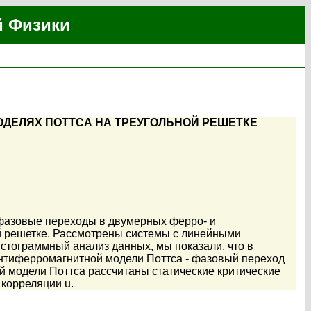
й Физики
ДЕЛЯХ ПОТТСА НА ТРЕУГОЛЬНОЙ РЕШЕТКЕ
 фазовые переходы в двумерных ферро- и
й решетке. Рассмотрены системы с линейными
истограммный анализ данных, мы показали, что в
антиферромагнитной модели Поттса - фазовый переход
й модели Поттса рассчитаны статические критические
 корреляции u.