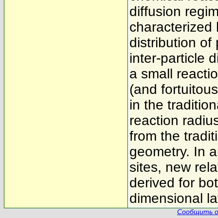
diffusion regi
characterized
distribution of
inter-particle 
a small reacti
(and fortuitou
in the traditio
reaction radiu
from the tradit
geometry. In ap
sites, new rela
derived for bo
dimensional la
Сообщить о