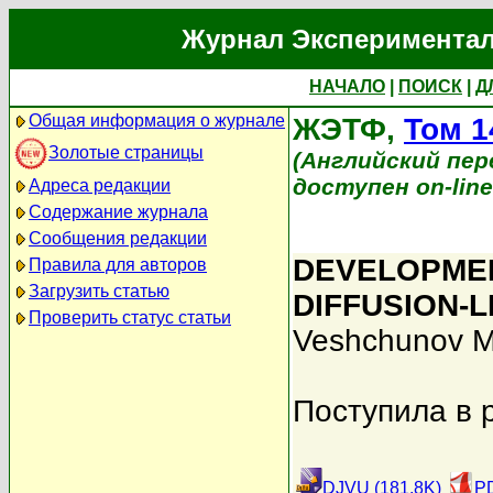
Журнал Экспериментал
НАЧАЛО
|
ПОИСК
|
Д
Общая информация о журнале
ЖЭТФ,
Том 1
Золотые страницы
(Английский перев
доступен on-lin
Адреса редакции
Содержание журнала
Сообщения редакции
DEVELOPMEN
Правила для авторов
Загрузить статью
DIFFUSION-
Проверить статус статьи
Veshchunov M
Поступила в 
DJVU (181.8K)
PD