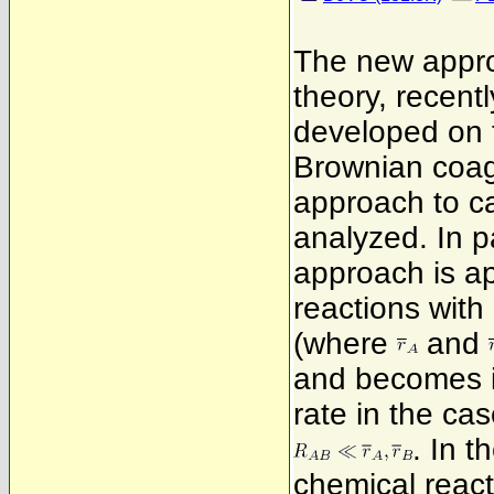
The new approa
theory, recentl
developed on t
Brownian coagu
approach to cal
analyzed. In pa
approach is ap
reactions with
(where
and
and becomes in
rate in the cas
. In t
chemical reacti