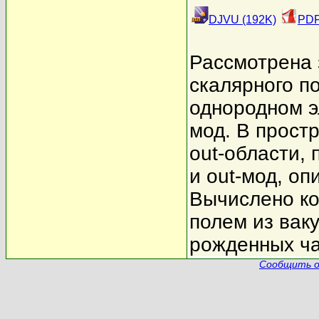
DJVU (192K)
PDF
Рассмотрена 
скалярного п
однородном э
мод. В прост
out-области,
и out-мод, о
Вычислено ко
полем из вак
рожденных ча
Сообщить о