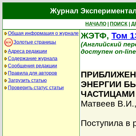
Журнал Экспериментал
НАЧАЛО
|
ПОИСК
|
Д
Общая информация о журнале
ЖЭТФ,
Том 1
Золотые страницы
(Английский перев
доступен on-lin
Адреса редакции
Содержание журнала
Сообщения редакции
ПРИБЛИЖЕН
Правила для авторов
Загрузить статью
ЭНЕРГИИ Б
Проверить статус статьи
ЧАСТИЦАМИ
Матвеев В.И.
Поступила в 