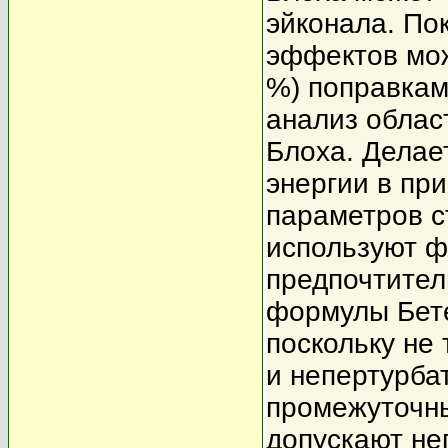
эйконала. По
эффектов мож
%) поправкам
анализ облас
Блоха. Делае
энергии в пр
параметров с
используют ф
предпочтител
формулы Бете
поскольку не
и непертурба
промежуточны
допускают не