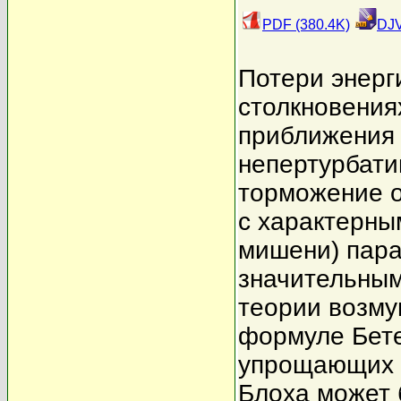
PDF (380.4K)
DJV
Потери энерг
столкновения
приближения 
непертурбати
торможение о
с характерны
мишени) пара
значительным
теории возму
формуле Бете
упрощающих 
Блоха может 