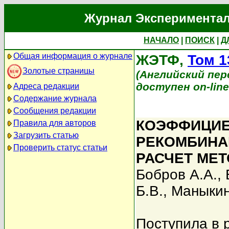
Журнал Экспериментал
НАЧАЛО
|
ПОИСК
|
Д
Общая информация о журнале
ЖЭТФ,
Том 1
Золотые страницы
(Английский перев
доступен on-lin
Адреса редакции
Содержание журнала
Сообщения редакции
КОЭФФИЦИЕ
Правила для авторов
Загрузить статью
РЕКОМБИНА
Проверить статус статьи
РАСЧЕТ МЕ
Бобров А.А.
,
Б.В.
,
Маныкин
Поступила в 