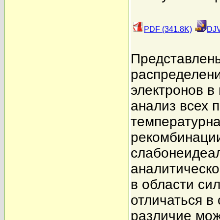
PDF (341.8K)
DJV
Представлены
распределен
электронов в
анализ всех 
температурн
рекомбинации
слабонеидеал
аналитическо
в области си
отличаться в
различие мож