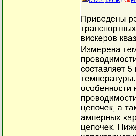
DJVU (130.5K)
PD
Приведены ре
транспортных
вискеров ква
Измерена тем
проводимости
составляет 5
температуры.
особенности 
проводимости
цепочек, а та
амперных хар
цепочек. Ниж