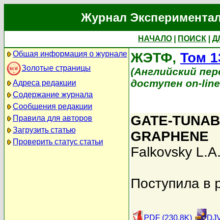
Журнал Экспериментал
НАЧАЛО
|
ПОИСК
|
Д
Общая информация о журнале
ЖЭТФ,
Том 1
Золотые страницы
(Английский перев
доступен on-lin
Адреса редакции
Содержание журнала
Сообщения редакции
GATE-TUNAB
Правила для авторов
Загрузить статью
GRAPHENE
Проверить статус статьи
Falkovsky L.A
Поступила в 
PDF (230.8K)
DJV