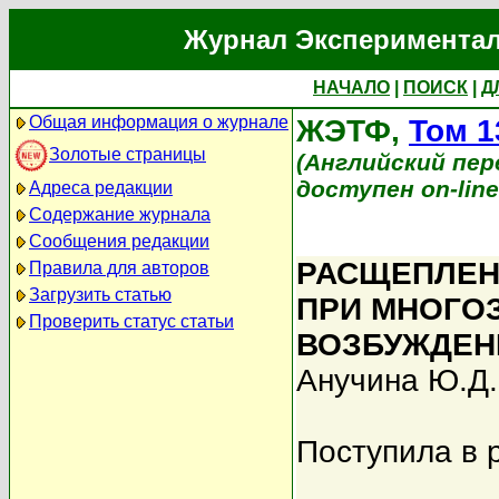
Журнал Экспериментал
НАЧАЛО
|
ПОИСК
|
Д
Общая информация о журнале
ЖЭТФ,
Том 1
Золотые страницы
(Английский перев
доступен on-lin
Адреса редакции
Содержание журнала
Сообщения редакции
РАСЩЕПЛЕН
Правила для авторов
Загрузить статью
ПРИ МНОГО
Проверить статус статьи
ВОЗБУЖДЕН
Анучина Ю.Д.
Поступила в 