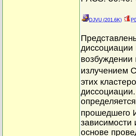
DJVU (201.6K)
PD
Представлены
диссоциации 
возбуждении 
излучением 
этих кластер
диссоциации.
определяется
прошедшего И
зависимости 
основе прове