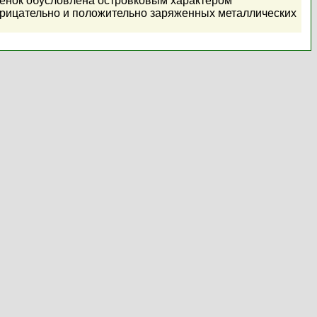
ленок обусловлена островковым характером
трицательно и положительно заряженных металлических