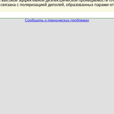
а высокой эффективной диэлектрической проницаемости п
 связана с поляризацией диполей, образованных парами о
Сообщить о технических проблемах