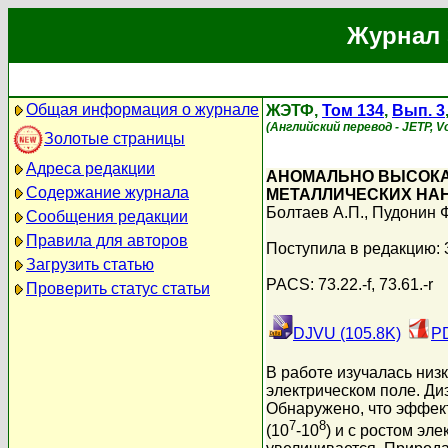
Журнал 
Общая информация о журнале
ЖЭТФ,
Том 134
,
Вып. 3
(Английский перевод - JETP, Vo
Золотые страницы
Адреса редакции
АНОМАЛЬНО ВЫСОКА
Содержание журнала
МЕТАЛЛИЧЕСКИХ НА
Болтаев А.П.
,
Пудонин Ф
Сообщения редакции
Правила для авторов
Поступила в редакцию: 
Загрузить статью
PACS: 73.22.-f, 73.61.-r
Проверить статус статьи
DJVU (105.8K)
PD
В работе изучалась низ
электрическом поле. Ди
Обнаружено, что эффек
7
8
(10
-10
) и с ростом эл