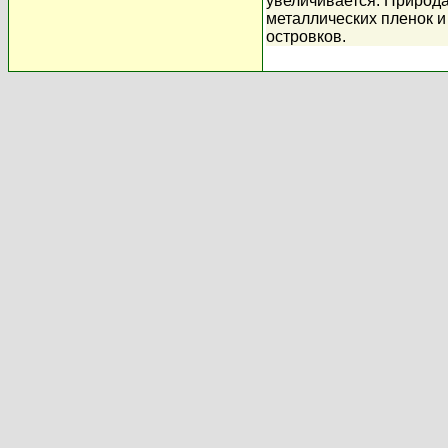
увеличивается. Природ
металлических пленок и
островков.