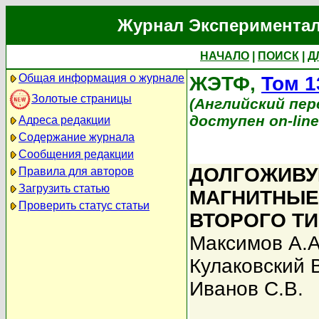
Журнал Экспериментал
НАЧАЛО
|
ПОИСК
|
Д
Общая информация о журнале
ЖЭТФ,
Том 1
Золотые страницы
(Английский перев
доступен on-lin
Адреса редакции
Содержание журнала
Сообщения редакции
ДОЛГОЖИВУ
Правила для авторов
Загрузить статью
МАГНИТНЫЕ
Проверить статус статьи
ВТОРОГО ТИ
Максимов А.А
Кулаковский В
Иванов С.В.