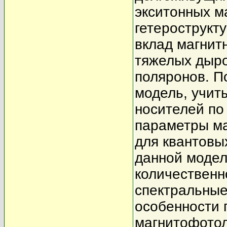
экситонных м
гетерострукт
вклад магнит
тяжелых дыро
поляронов. П
модель, учит
носителей по
параметры ма
для квантовы
данной модел
количественн
спектральные
особенности 
магнитофото