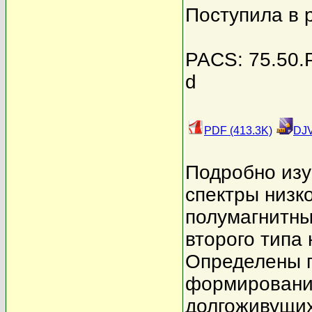
Поступила в 
PACS: 75.50.Pp
d
PDF (413.3K)
DJV
Подробно изу
спектры низ
полумагнитны
второго типа
Определены п
формирование
долгоживущих