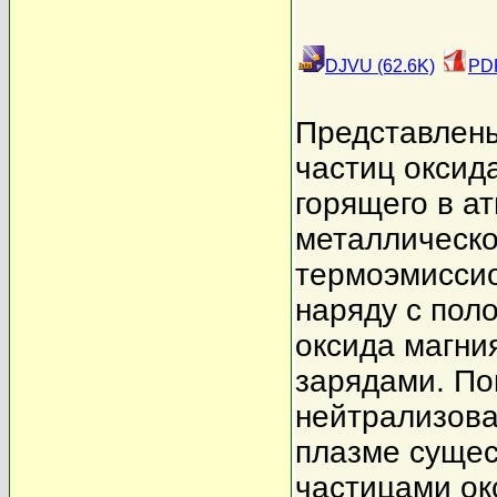
DJVU (62.6K)
PDF
Представлены
частиц оксид
горящего в а
металлическо
термоэмиссио
наряду с пол
оксида магни
зарядами. По
нейтрализова
плазме сущес
частицами ок