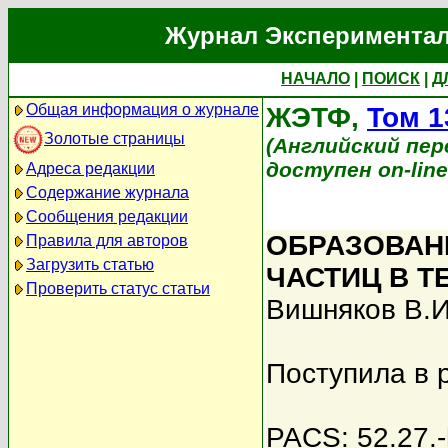
Журнал Экспериментал
НАЧАЛО
|
ПОИСК
|
Д
Общая информация о журнале
ЖЭТФ,
Том 1
Золотые страницы
(Английский перев
доступен on-lin
Адреса редакции
Содержание журнала
Сообщения редакции
ОБРАЗОВАН
Правила для авторов
Загрузить статью
ЧАСТИЦ В 
Проверить статус статьи
Вишняков В.И
Поступила в 
PACS: 52.27.-