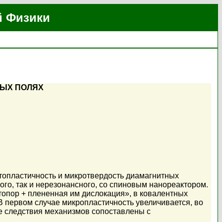
й Физики
ЫХ ПОЛЯХ
опластичность и микротвердость диамагнитных
го, так и нерезонансного, со спиновым нанореактором.
топор + плененная им дислокация», в ковалентных
В первом случае микропластичность увеличивается, во
е следствия механизмов сопоставлены с