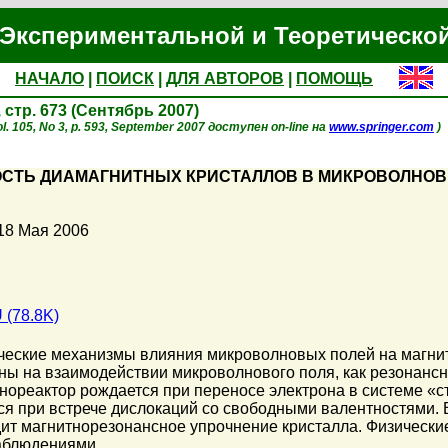
Экспериментальной и Теоретическо
НАЧАЛО
|
ПОИСК
|
ДЛЯ АВТОРОВ
|
ПОМОЩЬ
, стр. 673 (Сентябрь 2007)
l. 105, No 3, p. 593, September 2007 доступен on-line на
www.springer.com
)
СТЬ ДИАМАГНИТНЫХ КРИСТАЛЛОВ В МИКРОВОЛНОВ
18 Мая 2006
 (78.8K)
ские механизмы влияния микроволновых полей на магнит
ны на взаимодействии микроволнового поля, как резонансно
нореактор рождается при переносе электрона в системе «с
ся при встрече дислокаций со свободными валентностями. 
ит магнитнорезонансное упрочнение кристалла. Физически
аблюдениями.