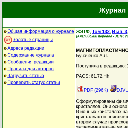
Журнал 
Общая информация о журнале
ЖЭТФ,
Том 132
,
Вып. 3
(Английский перевод - JETP, Vo
Золотые страницы
Адреса редакции
МАГНИТОПЛАСТИЧНО
Содержание журнала
Бучаченко А.Л.
Сообщения редакции
Поступила в редакцию: 
Правила для авторов
Загрузить статью
PACS: 61.72.Hh
Проверить статус статьи
PDF (296K)
DJVU
Сформулированы физиче
кристаллов. Они основа
В ионных кристаллах на
кристаллах он появляет
втором случае происход
экспериментальными н