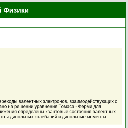
й Физики
переходы валентных электронов, взаимодействующих с
но на решении уравнения Томаса - Ферми для
ближения определены квантовые состояния валентных
астоты дипольных колебаний и дипольные моменты