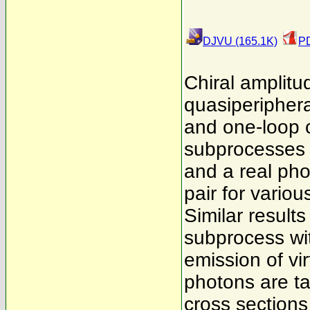
DJVU (165.1K)
PD
Chiral amplitu
quasiperiphera
and one-loop c
subprocesses d
and a real pho
pair for variou
Similar result
subprocess wit
emission of vir
photons are ta
cross sections