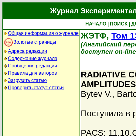
Журнал Экспериментал
НАЧАЛО
|
ПОИСК
|
Д
Общая информация о журнале
ЖЭТФ,
Том 1
Золотые страницы
(Английский перев
доступен on-lin
Адреса редакции
Содержание журнала
Сообщения редакции
RADIATIVE 
Правила для авторов
Загрузить статью
AMPLITUDES
Проверить статус статьи
Bytev V.
,
Bart
Поступила в 
PACS: 11.10.G