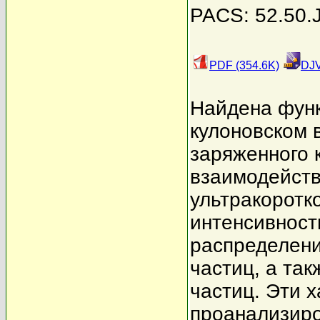
PACS: 52.50.J
PDF (354.6K)
DJV
Найдена функ
кулоновском 
заряженного 
взаимодейств
ультракоротк
интенсивност
распределени
частиц, а та
частиц. Эти 
проанализиро