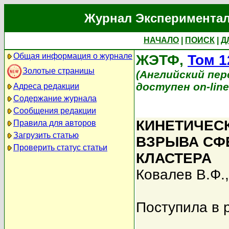
Журнал Экспериментал
НАЧАЛО
|
ПОИСК
|
Д
Общая информация о журнале
ЖЭТФ,
Том 1
Золотые страницы
(Английский перев
доступен on-lin
Адреса редакции
Содержание журнала
Сообщения редакции
КИНЕТИЧЕС
Правила для авторов
Загрузить статью
ВЗРЫВА СФ
Проверить статус статьи
КЛАСТЕРА
Ковалев В.Ф.
Поступила в 