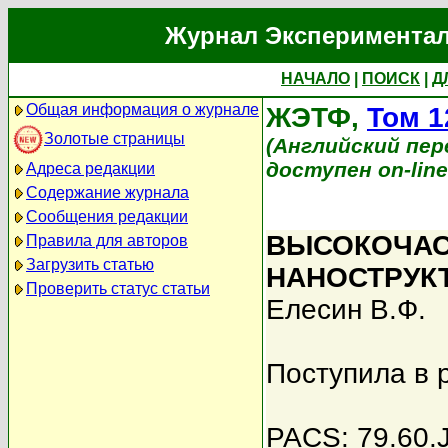
Журнал Экспериментал
НАЧАЛО
|
ПОИСК
|
Д
Общая информация о журнале
ЖЭТФ,
Том 1
Золотые страницы
(Английский перев
доступен on-lin
Адреса редакции
Содержание журнала
Сообщения редакции
ВЫСОКОЧАС
Правила для авторов
Загрузить статью
НАНОСТРУК
Проверить статус статьи
Елесин В.Ф.
Поступила в 
PACS: 79.60.J