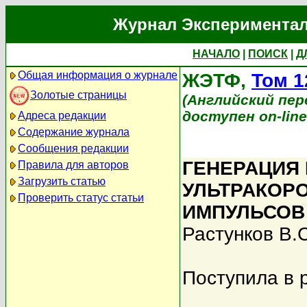
Журнал Экспериментал
НАЧАЛО
|
ПОИСК
|
Д
Общая информация о журнале
ЖЭТФ,
Том 1
Золотые страницы
(Английский перев
доступен on-lin
Адреса редакции
Содержание журнала
Сообщения редакции
ГЕНЕРАЦИЯ
Правила для авторов
Загрузить статью
УЛЬТРАКОР
Проверить статус статьи
ИМПУЛЬСОВ
Растунков В.С
Поступила в 