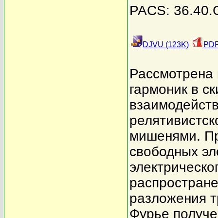
PACS: 36.40.G
DJVU (123K)
PDF
Рассмотрена 
гармоник в с
взаимодейств
релятивистск
мишенями. П
свободных эл
электрическо
распростране
разложения т
Фурье получе