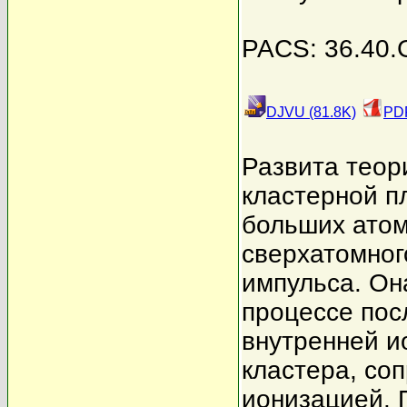
PACS: 36.40.G
DJVU (81.8K)
PDF
Развита теор
кластерной п
больших атом
сверхатомног
импульса. Он
процессе пос
внутренней и
кластера, со
ионизацией. 