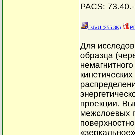
PACS: 73.40.-c
DJVU (255.3K)
PD
Для исследов
образца (чер
немагнитного
кинетических
распределени
энергетическо
проекции. Вы
межслоевых п
поверхностно
«зеркальное»