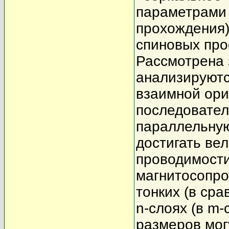
параметрами 
прохождения)
спиновых про
Рассмотрена 
анализируютс
взаимной ори
последовател
параллельную
достигать ве
проводимости
магнитосопро
тонких (в сра
n-слоях (в m
размеров мог