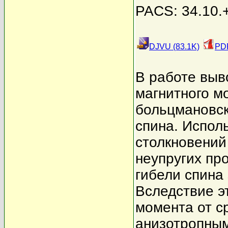
PACS: 34.10.
DJVU (83.1K)
PDF
В работе выв
магнитного м
больцмановск
спина. Испол
столкновений 
неупругих про
гибели спина 
Вследствие э
момента от с
анизотропным