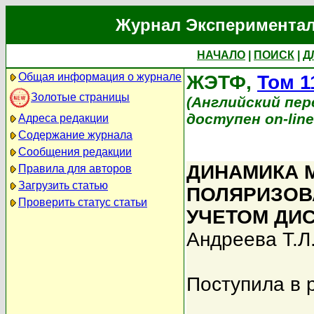
Журнал Экспериментал
НАЧАЛО
|
ПОИСК
|
Д
Общая информация о журнале
ЖЭТФ,
Том 1
Золотые страницы
(Английский перев
доступен on-lin
Адреса редакции
Содержание журнала
Сообщения редакции
ДИНАМИКА 
Правила для авторов
Загрузить статью
ПОЛЯРИЗОВ
Проверить статус статьи
УЧЕТОМ ДИ
Андреева Т.Л
Поступила в 