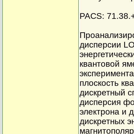
PACS: 71.38.+
Проанализиро
дисперсии LO
энергетическ
квантовой яме
эксперимента
плоскость кв
дискретный с
дисперсия фо
электрона и 
дискретных э
магнитополяр