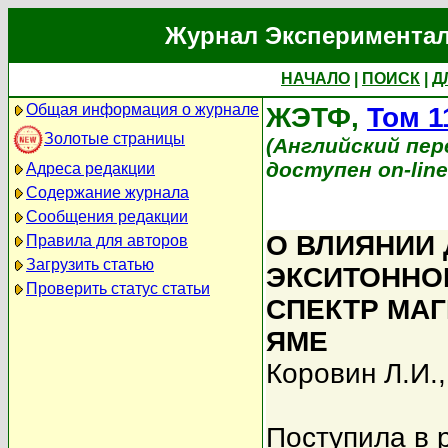
Журнал Экспериментал
НАЧАЛО
|
ПОИСК
|
Д
Общая информация о журнале
ЖЭТФ,
Том 1
Золотые страницы
(Английский перев
доступен on-lin
Адреса редакции
Содержание журнала
Сообщения редакции
О ВЛИЯНИИ
Правила для авторов
Загрузить статью
ЭКСИТОННО
Проверить статус статьи
СПЕКТР МА
ЯМЕ
Коровин Л.И.
Поступила в 