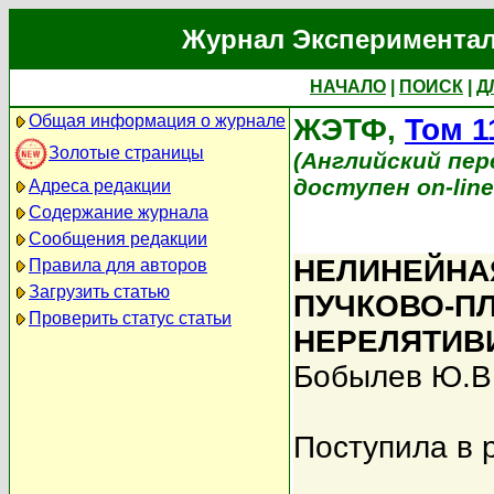
Журнал Экспериментал
НАЧАЛО
|
ПОИСК
|
Д
Общая информация о журнале
ЖЭТФ,
Том 1
Золотые страницы
(Английский перев
доступен on-lin
Адреса редакции
Содержание журнала
Сообщения редакции
НЕЛИНЕЙНА
Правила для авторов
Загрузить статью
ПУЧКОВО-П
Проверить статус статьи
НЕРЕЛЯТИВ
Бобылев Ю.В
Поступила в 