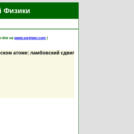
й Физики
n-line на
www.springer.com
)
ском атоме: ламбовский сдвиг