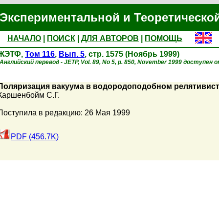
Экспериментальной и Теоретическо
НАЧАЛО
|
ПОИСК
|
ДЛЯ АВТОРОВ
|
ПОМОЩЬ
ЖЭТФ,
Том 116
,
Вып. 5
, стр. 1575 (Ноябрь 1999)
(Английский перевод - JETP, Vol. 89, No 5, p. 850, November 1999 доступен o
Поляризация вакуума в водородоподобном релятивист
Каршенбойм С.Г.
Поступила в редакцию: 26 Мая 1999
PDF (456.7K)