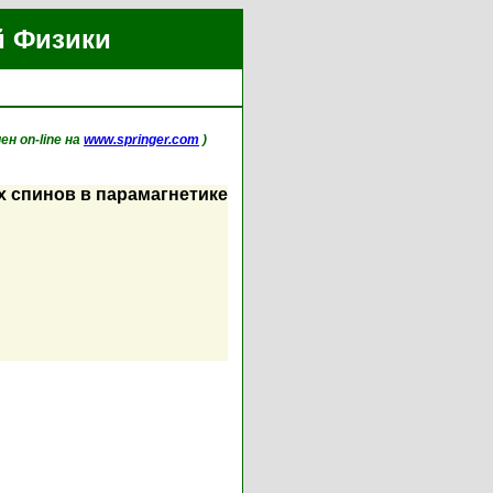
й Физики
ен on-line на
www.springer.com
)
 спинов в парамагнетике