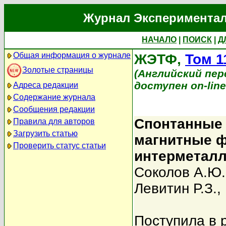
Журнал Экспериментал
НАЧАЛО
|
ПОИСК
|
Д
Общая информация о журнале
ЖЭТФ,
Том 1
Золотые страницы
(Английский перев
доступен on-lin
Адреса редакции
Содержание журнала
Сообщения редакции
Спонтанные
Правила для авторов
Загрузить статью
магнитные ф
Проверить статус статьи
интерметалл
Соколов А.Ю.
Левитин Р.З.
,
Поступила в 