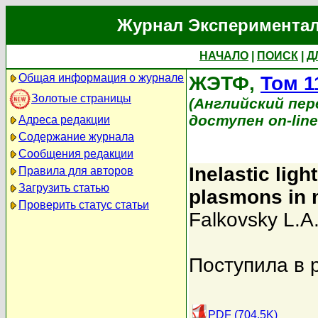
Журнал Экспериментал
НАЧАЛО
|
ПОИСК
|
Д
Общая информация о журнале
ЖЭТФ,
Том 1
Золотые страницы
(Английский перев
доступен on-lin
Адреса редакции
Содержание журнала
Сообщения редакции
Inelastic ligh
Правила для авторов
Загрузить статью
plasmons in 
Проверить статус статьи
Falkovsky L.A
Поступила в 
PDF (704.5K)