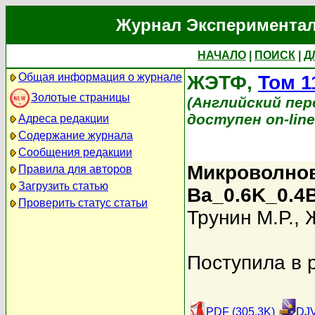
Журнал Экспериментал
НАЧАЛО
|
ПОИСК
|
Д
Общая информация о журнале
ЖЭТФ,
Том 1
Золотые страницы
(Английский перев
доступен on-lin
Адреса редакции
Содержание журнала
Сообщения редакции
Микроволно
Правила для авторов
Загрузить статью
Ba_0.6K_0.4B
Проверить статус статьи
Трунин М.Р.
,
Поступила в 
PDF (305.3K)
DJV