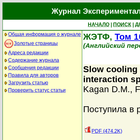
Журнал Экспериментал
НАЧАЛО
|
ПОИСК
|
Д
Общая информация о журнале
ЖЭТФ,
Том 1
Золотые страницы
(Английский пер
Адреса редакции
Содержание журнала
Slow cooling 
Сообщения редакции
Правила для авторов
interaction s
Загрузить статью
Kagan D.M.
,
F
Проверить статус статьи
Поступила в 
PDF (474.2K)