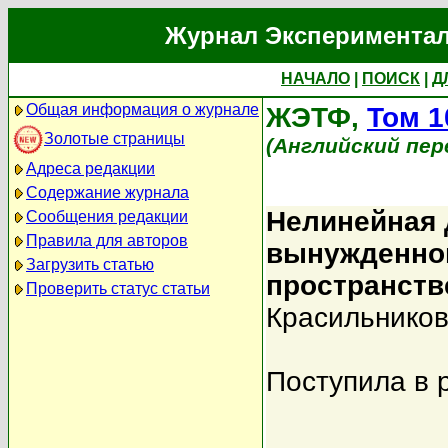
Журнал Экспериментал
НАЧАЛО
|
ПОИСК
|
Д
Общая информация о журнале
ЖЭТФ,
Том 1
Золотые страницы
(Английский пер
Адреса редакции
Содержание журнала
Нелинейная 
Сообщения редакции
Правила для авторов
вынужденног
Загрузить статью
пространств
Проверить статус статьи
Красильников
Поступила в 