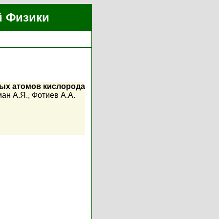
й Физики
ых атомов кислорода
ан А.Я.
,
Фотиев А.А.