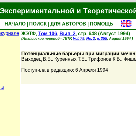
Экспериментальной и Теоретическо
НАЧАЛО
|
ПОИСК
|
ДЛЯ АВТОРОВ
|
ПОМОЩЬ
 журнале
ЖЭТФ,
Том 106
,
Вып. 2
, стр. 648 (Август 1994)
(Английский перевод - JETP,
Vol. 79
,
No. 2
,
p. 355
, August 1994 )
Потенциальные барьеры при миграции мечен
Выходец В.Б.
,
Куренных Т.Е.
,
Трифонов К.В.
,
Фишм
Поступила в редакцию: 6 Апреля 1994
ьи