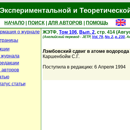
Экспериментальной и Теоретическо
НАЧАЛО
|
ПОИСК
|
ДЛЯ АВТОРОВ
|
ПОМОЩЬ
рмация о журнале
ЖЭТФ,
Том 106
,
Вып. 2
, стр. 414 (Авгу
(Английский перевод - JETP,
Vol. 79
,
No. 2
,
p. 230
, A
страницы
кции
Лэмбовский сдвиг в атоме водорода
 журнала
Каршенбойм С.Г.
редакции
Поступила в редакцию: 6 Апреля 1994
 авторов
атью
атус статьи