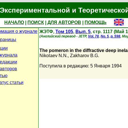
Экспериментальной и Теоретическо
НАЧАЛО
|
ПОИСК
|
ДЛЯ АВТОРОВ
|
ПОМОЩЬ
мация о журнале
ЖЭТФ,
Том 105
,
Вып. 5
, стр. 1117 (Май 
(Английский перевод - JETP,
Vol. 78
,
No. 5
,
p. 598
, Ma
траницы
кции
The pomeron in the diffractive deep inela
журнала
Nikolaev N.N.
,
Zakharov B.G.
едакции
Поступила в редакцию: 5 Января 1994
 авторов
атью
атус статьи