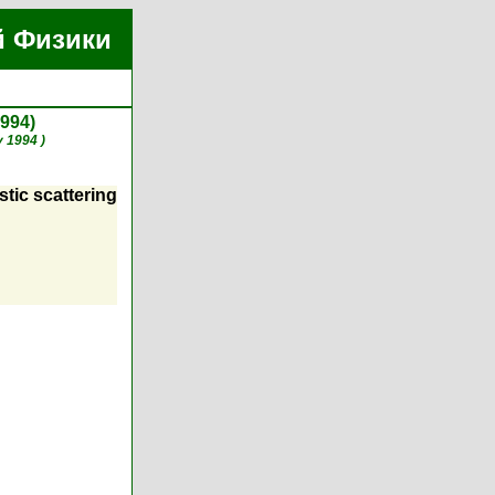
й Физики
1994)
y 1994 )
stic scattering