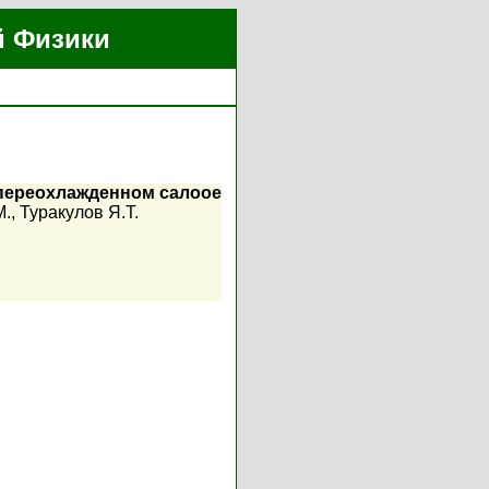
й Физики
 переохлажденном салоое
М.
,
Туракулов Я.Т.