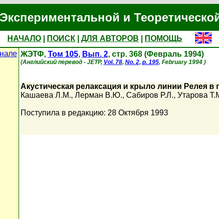
Экспериментальной и Теоретическо
НАЧАЛО
|
ПОИСК
|
ДЛЯ АВТОРОВ
|
ПОМОЩЬ
нале
ЖЭТФ,
Том 105
,
Вып. 2
, стр. 368 (Февраль 1994)
(Английский перевод - JETP,
Vol. 78
,
No. 2
,
p. 195
, February 1994 )
Акустическая релаксация и крыло линии Релея в
Кашаева Л.М.
,
Лерман В.Ю.
,
Сабиров Р.Л.
,
Утарова Т.
Поступила в редакцию: 28 Октября 1993