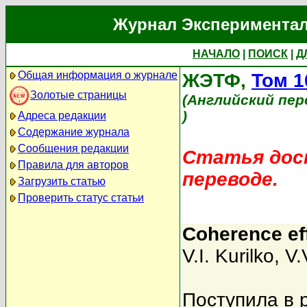
Журнал Экспериментал
НАЧАЛО
|
ПОИСК
|
Д
Общая информация о журнале
ЖЭТФ,
Том 1
Золотые страницы
(Английский пер
)
Адреса редакции
Содержание журнала
Сообщения редакции
Статья дост
Правила для авторов
переводе.
Загрузить статью
Проверить статус статьи
Coherence ef
V.I. Kurilko
,
V.
Поступила в 