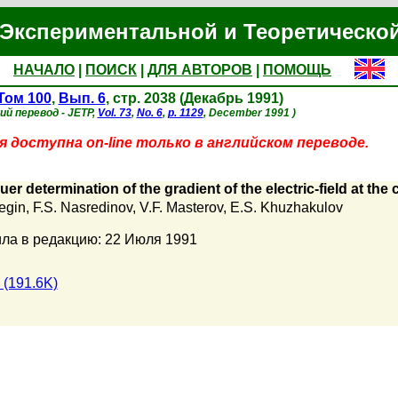
Экспериментальной и Теоретическо
НАЧАЛО
|
ПОИСК
|
ДЛЯ АВТОРОВ
|
ПОМОЩЬ
Том 100
,
Вып. 6
, стр. 2038 (Декабрь 1991)
ий перевод - JETP,
Vol. 73
,
No. 6
,
p. 1129
, December 1991 )
 доступна on-line только в английском переводе.
r determination of the gradient of the electric-field at the c
egin
,
F.S. Nasredinov
,
V.F. Masterov
,
E.S. Khuzhakulov
ла в редакцию: 22 Июля 1991
(191.6K)