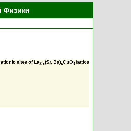
й Физики
ationic sites of La
(Sr, Ba)
CuO
lattice
2-x
x
4