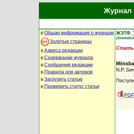
Журнал 
Общая информация о журнале
ЖЭТФ,
(Английск
Золотые страницы
Статья
Адреса редакции
Содержание журнала
Mössbaue
Сообщения редакции
N.P. Ser
Правила для авторов
Загрузить статью
Поступи
Проверить статус статьи
PDF 