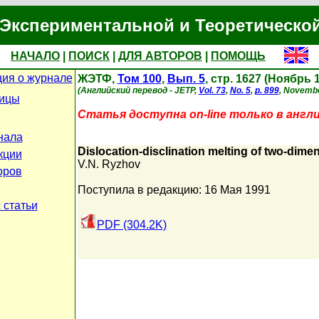
Экспериментальной и Теоретическо
НАЧАЛО
|
ПОИСК
|
ДЛЯ АВТОРОВ
|
ПОМОЩЬ
ия о журнале
ЖЭТФ,
Том 100
,
Вып. 5
, стр. 1627 (Ноябрь 
(Английский перевод - JETP,
Vol. 73
,
No. 5
,
p. 899
, Novembe
ницы
Статья доступна on-line только в англ
нала
Dislocation-disclination melting of two-dimen
кции
V.N. Ryzhov
оров
Поступила в редакцию: 16 Мая 1991
 статьи
PDF (304.2K)