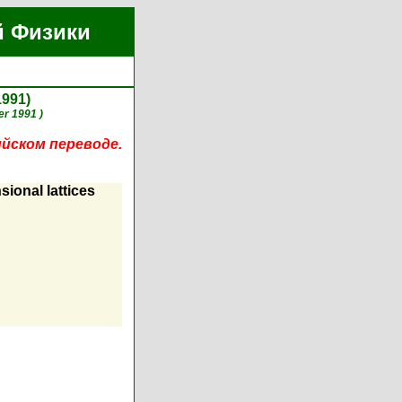
й Физики
1991)
r 1991 )
ийском переводе.
sional lattices