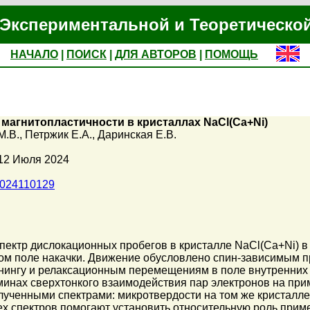
Экспериментальной и Теоретическо
НАЧАЛО
|
ПОИСК
|
ДЛЯ АВТОРОВ
|
ПОМОЩЬ
магнитопластичности в кристаллах NaCl(Ca+Ni)
М.В.
,
Петржик Е.А.
,
Даринская Е.В.
 12 Июля 2024
1024110129
ектр дислокационных пробегов в кристалле NaCl(Ca+Ni) в
ом поле накачки. Движение обусловлено спин-зависимым п
ннингу и релаксационным перемещениям в поле внутренних
минах сверхтонкого взаимодействия пар электронов на при
лученными спектрами: микротвердости на том же кристалле
ех спектров помогают установить относительную роль прим