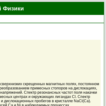
й Физики
 сверхнизких скрещенных магнитных полях, постоянном
реобразованием примесных стопоров на дислокациях,
 напряжений. Спектр резонансных частот поля накачки
месных центрах и окружающих лигандах Cl. Спектр
 и дислокационных пробегов в кристалле NaCl(Ca).
есей Са и Ni в наблюдаемых процессах.