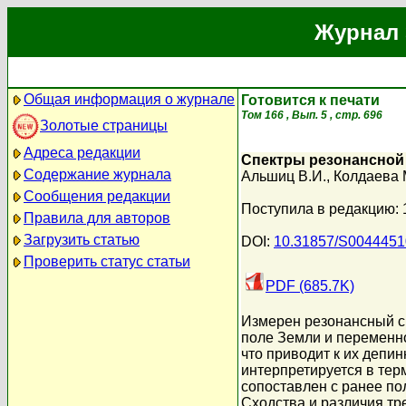
Журнал 
Общая информация о журнале
Готовится к печати
Том 166 , Вып. 5 , стр. 696
Золотые страницы
Адреса редакции
Спектры резонансной 
Содержание журнала
Альшиц В.И.
,
Колдаева 
Сообщения редакции
Поступила в редакцию:
Правила для авторов
Загрузить статью
DOI:
10.31857/S004445
Проверить статус статьи
PDF (685.7K)
Измерен резонансный сп
поле Земли и переменн
что приводит к их депи
интерпретируется в тер
сопоставлен с ранее по
Сходства и различия тр