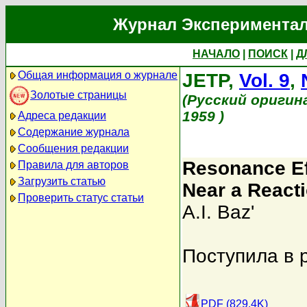
Журнал Экспериментал
НАЧАЛО
|
ПОИСК
|
Д
Общая информация о журнале
JETP,
Vol. 9
,
Золотые страницы
(Русский оригин
1959 )
Адреса редакции
Содержание журнала
Сообщения редакции
Resonance Eff
Правила для авторов
Загрузить статью
Near a React
Проверить статус статьи
A.I. Baz'
Поступила в 
PDF (829.4K)