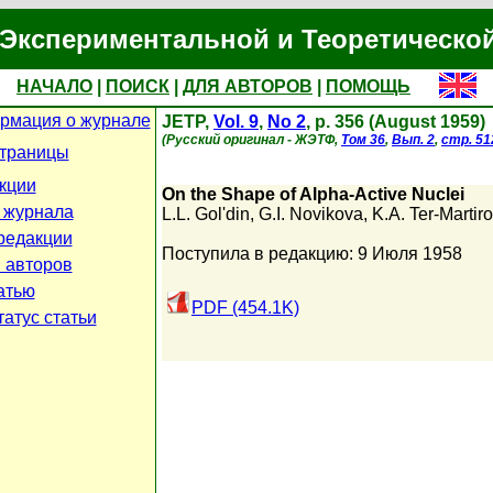
Экспериментальной и Теоретическо
НАЧАЛО
|
ПОИСК
|
ДЛЯ АВТОРОВ
|
ПОМОЩЬ
рмация о журнале
JETP,
Vol. 9
,
No 2
, p. 356 (August 1959)
(Русский оригинал - ЖЭТФ,
Том 36
,
Вып. 2
,
стр. 51
страницы
кции
On the Shape of Alpha-Active Nuclei
 журнала
L.L. Gol'din
,
G.I. Novikova
,
K.A. Ter-Martir
редакции
Поступила в редакцию: 9 Июля 1958
 авторов
атью
PDF (454.1K)
атус статьи