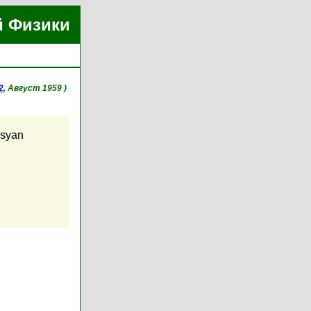
й Физики
2
, Август 1959 )
osyan