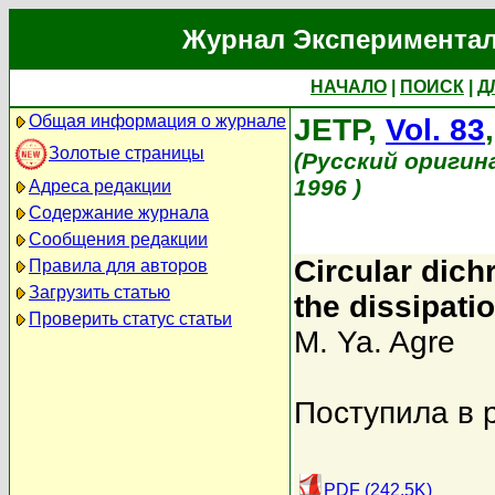
Журнал Экспериментал
НАЧАЛО
|
ПОИСК
|
Д
Общая информация о журнале
JETP,
Vol. 83
Золотые страницы
(Русский оригин
1996 )
Адреса редакции
Содержание журнала
Сообщения редакции
Circular dich
Правила для авторов
Загрузить статью
the dissipati
Проверить статус статьи
M. Ya. Agre
Поступила в 
PDF (242.5K)