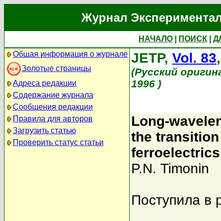
Журнал Экспериментал
НАЧАЛО
|
ПОИСК
|
Д
Общая информация о журнале
JETP,
Vol. 83
Золотые страницы
(Русский оригин
1996 )
Адреса редакции
Содержание журнала
Сообщения редакции
Long-wavelen
Правила для авторов
Загрузить статью
the transition
Проверить статус статьи
ferroelectric
P.N. Timonin
Поступила в 