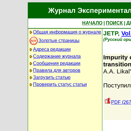
Журнал Экспериментал
НАЧАЛО
|
ПОИСК
|
Д
Общая информация о журнале
JETP,
Vol
(Русский ор
Золотые страницы
Адреса редакции
Содержание журнала
Impurity 
Сообщения редакции
transitio
Правила для авторов
A.A. Likal'
Загрузить статью
Проверить статус статьи
Поступил
PDF (267