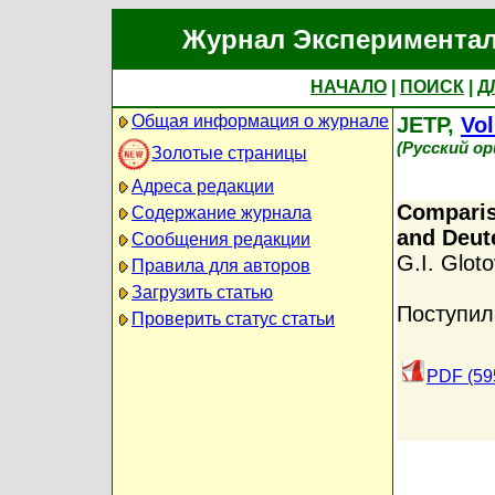
Журнал Экспериментал
НАЧАЛО
|
ПОИСК
|
Д
Общая информация о журнале
JETP,
Vol
(Русский о
Золотые страницы
Адреса редакции
Comparis
Содержание журнала
and Deut
Сообщения редакции
G.I. Glot
Правила для авторов
Загрузить статью
Поступил
Проверить статус статьи
PDF (59