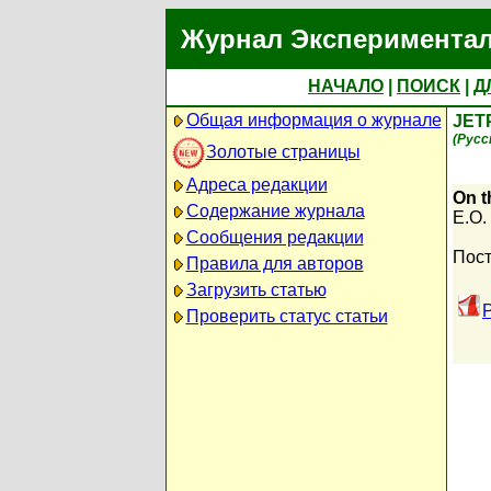
Журнал Экспериментал
НАЧАЛО
|
ПОИСК
|
Д
Общая информация о журнале
JET
(Русс
Золотые страницы
Адреса редакции
On t
Содержание журнала
E.O.
Сообщения редакции
Пост
Правила для авторов
Загрузить статью
Проверить статус статьи